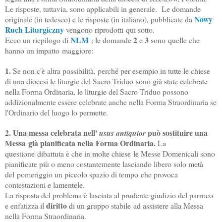
Le risposte, tuttavia, sono applicabili in generale. Le domande
Nowy
originale (in tedesco) e le risposte (in italiano), pubblicate da
Ruch Liturgiczny
vengono riprodotti qui sotto.
NLM
2
3
Ecco un riepilogo di
; le domande
e
sono quelle che
hanno un impatto maggiore:
1.
Se non c'è altra possibilità, perché per esempio in tutte le chiese
di una diocesi le liturgie del Sacro Triduo sono già state celebrate
nella Forma Ordinaria, le liturgie del Sacro Triduo possono
addizionalmente essere celebrate anche nella Forma Straordinaria se
l'Ordinario del luogo lo permette.
2.
Una messa celebrata nell'
può sostituire una
usus antiquior
Messa già pianificata nella Forma Ordinaria.
La
questione dibattuta è che in molte chiese le Messe Domenicali sono
pianificate più o meno costantemente lasciando libero solo metà
del pomeriggio un piccolo spazio di tempo che provoca
contestazioni e lamentele.
La risposta del problema è lasciata al prudente giudizio del parroco
diritto
e enfatizza il
di un gruppo stabile ad assistere alla Messa
nella Forma Straordinaria.