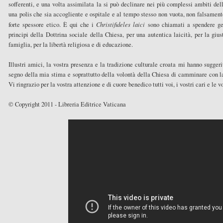
sofferenti, e una volta assimilata la si può declinare nei più complessi ambiti del
una polis che sia accogliente e ospitale e al tempo stesso non vuota, non falsament
forte spessore etico. È qui che i
Christifideles laici
sono chiamati a spendere gen
principi della Dottrina sociale della Chiesa, per una autentica laicità, per la giust
famiglia, per la libertà religiosa e di educazione.
Illustri amici, la vostra presenza e la tradizione culturale croata mi hanno suggerit
segno della mia stima e soprattutto della volontà della Chiesa di camminare con l
Vi ringrazio per la vostra attenzione e di cuore benedico tutti voi, i vostri cari e le vo
© Copyright 2011 - Libreria Editrice Vaticana