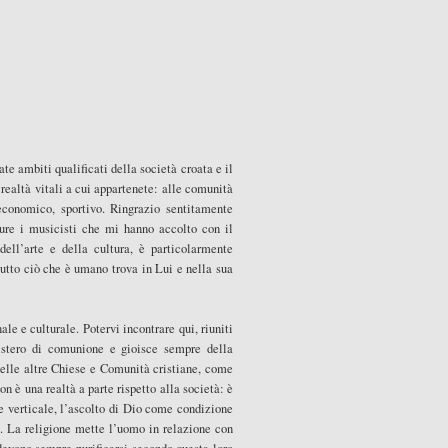
te ambiti qualificati della società croata e il
realtà vitali a cui appartenete: alle comunità
o, economico, sportivo. Ringrazio sentitamente
pure i musicisti che mi hanno accolto con il
dell’arte e della cultura, è particolarmente
utto ciò che è umano trova in Lui e nella sua
e e culturale. Potervi incontrare qui, riuniti
mistero di comunione e gioisce sempre della
delle altre Chiese e Comunità cristiane, come
n è una realtà a parte rispetto alla società: è
 verticale, l’ascolto di Dio come condizione
à. La religione mette l’uomo in relazione con