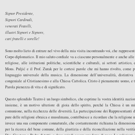
Signor Presidente,
Signori Cardinali,
venerati Fratelli,
illustri Signori e Signore,
cari fratelli e sorelle!
Sono molto lieto di entrare nel vivo della mia visita incontrando voi, che rappresenta
Corpo diplomatico. Il mio saluto cordiale va a ciascuno personalmente e anche alle 
religiose, alle istituzioni politiche, scientifiche e culturali, ai settori artistic
Mons. Puljić e il Prof. Zurak per le cortesi parole che mi hanno rivolto, come 
linguaggio universale della musica. La dimensione dell’universalità, distintiva 
congeniale al Cristianesimo e alla Chiesa Cattolica. Cristo è pienamente uomo, e t
Parola pienezza di vita e di significato.
Questo splendido Teatro è un luogo simbolico, che esprime la vostra identità nazional
insieme, è un motivo ulteriore di gioia dello spirito, perché la Chiesa è un 
comunione, nella ricchezza delle diversità. La partecipazione dei Rappresentanti 
pure delle religioni ebraica e musulmana, contribuisce a ricordare che la religione no
invece una sua componente connaturale, che costantemente richiama la dimensione
per la ricerca del bene comune, della giustizia e della riconciliazione nella verit