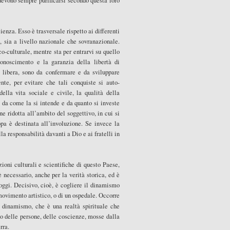
 devono sempre purificarsi secondo questa loro
ienza. Esso è trasversale rispetto ai differenti
 sia a livello nazionale che sovranazionale.
o-culturale, mentre sta per entrarvi su quello
iconoscimento e la garanzia della libertà di
tà libera, sono da confermare e da sviluppare
nte, per evitare che tali conquiste si auto-
lla vita sociale e civile, la qualità della
 da come la si intende e da quanto si investe
e ridotta all’ambito del soggettivo, in cui si
opa è destinata all’involuzione. Se invece la
la responsabilità davanti a Dio e ai fratelli in
ioni culturali e scientifiche di questo Paese,
 necessario, anche per la verità storica, ed è
oggi. Decisivo, cioè, è cogliere il dinamismo
movimento artistico, o di un ospedale. Occorre
e dinamismo, che è una realtà spirituale che
no delle persone, delle coscienze, mosse dalla
rra.