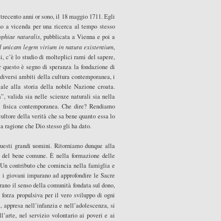
recento anni or sono, il 18 maggio 1711. Egli
no a vicenda per una ricerca al tempo stesso
ophiae naturalis
, pubblicata a Vienna e poi a
 unicam legem virium in natura existentium
,
i, c’è lo studio di molteplici rami del sapere,
r questo è segno di speranza la fondazione di
 diversi ambiti della cultura contemporanea, i
iale alla storia della nobile Nazione croata.
”, valida sia nelle scienze naturali sia nella
la fisica contemporanea. Che dire? Rendiamo
ltore della verità che sa bene quanto essa lo
la ragione che Dio stesso gli ha dato.
questi grandi uomini. Ritorniamo dunque alla
e del bene comune. È nella formazione delle
. Un contributo che comincia nella famiglia e
i i giovani imparano ad approfondire le Sacre
rano il senso della comunità fondata sul dono,
forza propulsiva per il vero sviluppo di ogni
à, appresa nell’infanzia e nell’adolescenza, si
l’arte, nel servizio volontario ai poveri e ai