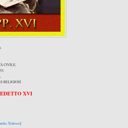
A
 CIVILE,
O,
,
S RELIGIOSI
NEDETTO XVI
nolo
,
Tedesco
]