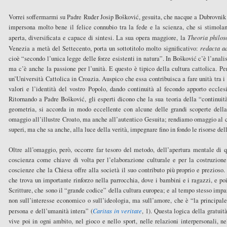
Vorrei soffermarmi su Padre Ruđer Josip Bošković, gesuita, che nacque a Dubrovnik t
impersona molto bene il felice connubio tra la fede e la scienza, che si stimola
aperta, diversificata e capace di sintesi. La sua opera maggiore, la
Theoria philos
Venezia a metà del Settecento, porta un sottotitolo molto significativo:
redacta ad
cioè “secondo l’unica legge delle forze esistenti in natura”. In Bošković c’è l’analis
ma c’è anche la passione per l’unità. E questo è tipico della cultura cattolica. Pe
un’Università Cattolica in Croazia. Auspico che essa contribuisca a fare unità tra i
valori e l’identità del vostro Popolo, dando continuità al fecondo apporto eccles
Ritornando a Padre Bošković, gli esperti dicono che la sua teoria della “continuità
geometria, si accorda in modo eccellente con alcune delle grandi scoperte del
omaggio all’illustre Croato, ma anche all’autentico Gesuita; rendiamo omaggio al cu
superi, ma che sa anche, alla luce della verità, impegnare fino in fondo le risorse del
Oltre all’omaggio, però, occorre far tesoro del metodo, dell’apertura mentale di 
coscienza come chiave di volta per l’elaborazione culturale e per la costruzion
coscienze che la Chiesa offre alla società il suo contributo più proprio e prezioso
che trova un importante rinforzo nella parrocchia, dove i bambini e i ragazzi, e po
Scritture, che sono il “grande codice” della cultura europea; e al tempo stesso impa
non sull’interesse economico o sull’ideologia, ma sull’amore, che è “la principale 
persona e dell’umanità intera” (
Caritas in veritate
, 1). Questa logica della gratuit
vive poi in ogni ambito, nel gioco e nello sport, nelle relazioni interpersonali, nel