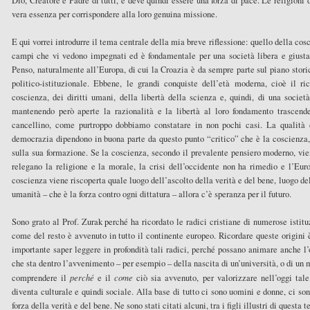
Dio, Creatore e Padre di tutti, e deve quindi essere una forza di pace. Le religioni
vera essenza per corrispondere alla loro genuina missione.
E qui vorrei introdurre il tema centrale della mia breve riflessione: quello della cosc
campi che vi vedono impegnati ed è fondamentale per una società libera e giusta,
Penso, naturalmente all’Europa, di cui la Croazia è da sempre parte sul piano storic
politico-istituzionale. Ebbene, le grandi conquiste dell’età moderna, cioè il r
coscienza, dei diritti umani, della libertà della scienza e, quindi, di una socie
mantenendo però aperte la razionalità e la libertà al loro fondamento trascende
cancellino, come purtroppo dobbiamo constatare in non pochi casi. La qualità de
democrazia dipendono in buona parte da questo punto “critico” che è la coscienza,
sulla sua formazione. Se la coscienza, secondo il prevalente pensiero moderno, vien
relegano la religione e la morale, la crisi dell’occidente non ha rimedio e l’Eur
coscienza viene riscoperta quale luogo dell’ascolto della verità e del bene, luogo del
umanità – che è la forza contro ogni dittatura – allora c’è speranza per il futuro.
Sono grato al Prof. Zurak perché ha ricordato le radici cristiane di numerose istituz
come del resto è avvenuto in tutto il continente europeo. Ricordare queste origini è
importante saper leggere in profondità tali radici, perché possano animare anche l’
che sta dentro l’avvenimento – per esempio – della nascita di un’università, o di un 
comprendere il
perché
e il
come
ciò sia avvenuto, per valorizzare nell’oggi tal
diventa culturale e quindi sociale. Alla base di tutto ci sono uomini e donne, ci so
forza della verità e del bene. Ne sono stati citati alcuni, tra i figli illustri di questa te